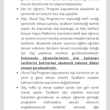
mezun durumunda ise stajına başlayamaz.
Her bir öğrenci, Program kapsamında akademik yıl
içerisinde en fazla bir kez staj yapabilir.
Staj, Ulusal Staj Programı’nın kapsadığı tarih aralığı
içerisinde olması şartıyla, tarafların belirlediği tarihte
yapılır. Bu kapsamda staj başlangıç ve bitiş tarihleri
Kariyer Kapısı Platformu üzerinden teklif alan öğrenci
ve işveren kurum/ kuruluş arasında mutabık kalınarak
belirlenir. Akademik takvim uyarınca eğitim-öğretim
devam ederken derslere devam zorunluluğu olduğu
için staj yapılması mümkün gözükmemektedir.
Dolayısıyla öğrencilerimizin staj başlangıç
tarihlerini belirlerken akademik takvime dikkat
etmesi gerekmektedir.
Ulusal Staj Programı kapsamında staj süresinin en az
yirmi iş günü olması önerilir. Tarafların mutabık
kalması halinde staj süresi değiştirilebilir.
Staj, hafta içi mesai saatleri içinde tam gün süreli
olarak yapılır. Tarafların tabi oldukları mevzuat
hükümleri gözetilerek ve adayın öğrenim gördüğü
programın müfredatına devam etmesini
engellemeyecek tedbirler alınarak, ilgili