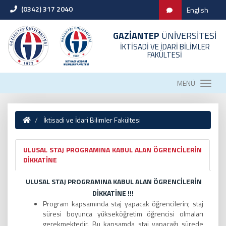
(0342) 317 2040
English
GAZİANTEP
ÜNİVERSİTESİ
İKTİSADİ VE İDARİ BİLİMLER
FAKÜLTESİ
MENÜ
İktisadi ve İdari Bilimler Fakültesi
ULUSAL STAJ PROGRAMINA KABUL ALAN ÖGRENCİLERİN
DİKKATİNE
ULUSAL STAJ PROGRAMINA KABUL ALAN ÖGRENCİLERİN
DİKKATİNE !!!
Program kapsamında staj yapacak öğrencilerin; staj
süresi boyunca yükseköğretim öğrencisi olmaları
gerekmektedir. Bu kapsamda staj yapacağı sürede