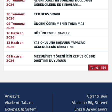
30 Temmuz
AZAMİ ÖĞRETİM SÜRESİNİ DOLDURAN
2026
ÖĞRENCİLERİN EK SINAVLARI...
30 Temmuz
TEK DERS SINAVI
2026
09 Temmuz
ÖNCEKİ ÖĞRENMENİN TANINMASI
2026
16 Haziran
BÜTÜNLEME SINAVLARI
2026
12 Haziran
YAZ OKULUNA BAŞVURU YAPACAK
2026
ÖĞRENCİLERİN DİKKATİNE
09 Haziran
MEZUNİYET TÖRENİ İÇİN KEP VE CÜBBE
2026
DAĞITIMI DUYURUSU
Tümü | 156
Anasayfa
Öğrenci İşleri
Akademik Takvim
Akademik Bilgi Sistemi
Bologna Bilgi Sistemi
Engelli Öğrenci Birimi