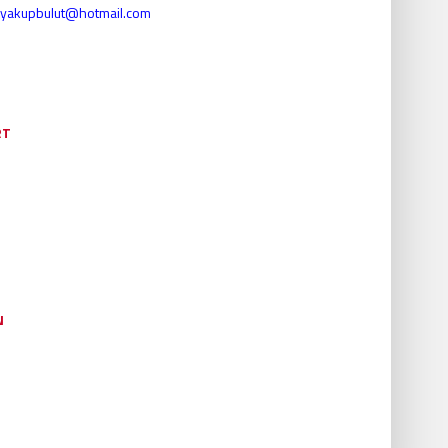
yakupbulut@hotmail.com
RT
N