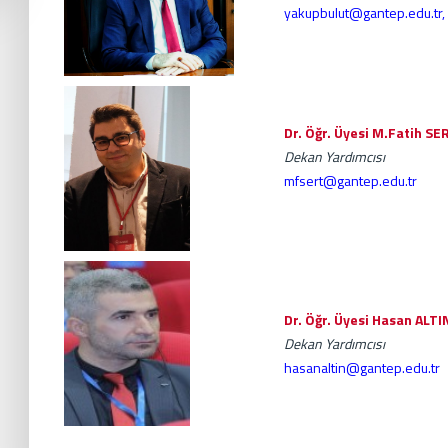
yakupbulut@gantep.edu.tr
,
........
Dr. Öğr. Üyesi M.Fatih SE
Dekan Yardımcısı
mfsert
@gantep.edu.tr
Dr. Öğr. Üyesi Hasan ALTI
Dekan Yardımcısı
hasanaltin
@gantep.edu.tr