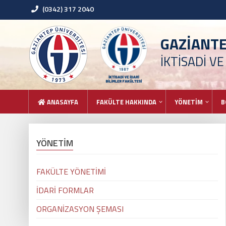
(0342) 317 2040
GAZİANT
İKTİSADİ VE
ANASAYFA
FAKÜLTE HAKKINDA
YÖNETİM
B
YÖNETİM
FAKÜLTE YÖNETİMİ
İDARİ FORMLAR
ORGANİZASYON ŞEMASI