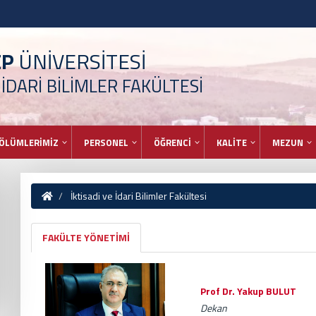
EP
ÜNİVERSİTESİ
 İDARİ BİLİMLER FAKÜLTESİ
ÖLÜMLERİMİZ
PERSONEL
ÖĞRENCİ
KALİTE
MEZUN
İktisadi ve İdari Bilimler Fakültesi
FAKÜLTE YÖNETİMİ
Prof Dr. Yakup BULUT
Dekan