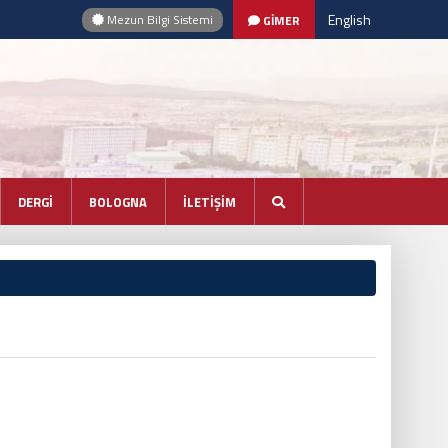
English
Mezun Bilgi Sistemi
GİMER
DERGİ
BOLOGNA
İLETİŞİM