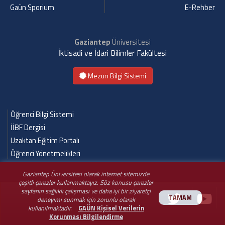
Gaün Sporium
E-Rehber
Gaziantep
Üniversitesi
İktisadi ve İdari Bilimler Fakültesi
Mezun Bilgi Sistemi
Öğrenci Bilgi Sistemi
İİBF Dergisi
Uzaktan Eğitim Portalı
Öğrenci Yönetmelikleri
Gaziantep Üniversitesi olarak internet sitemizde
çeşitli çerezler kullanmaktayız. Söz konusu çerezler
sayfanın sağlıklı çalışması ve daha iyi bir ziyaretçi
TAMAM
deneyimi sunmak için zorunlu olarak
kullanılmaktadır.
GAÜN Kişisel Verilerin
Korunması Bilgilendirme