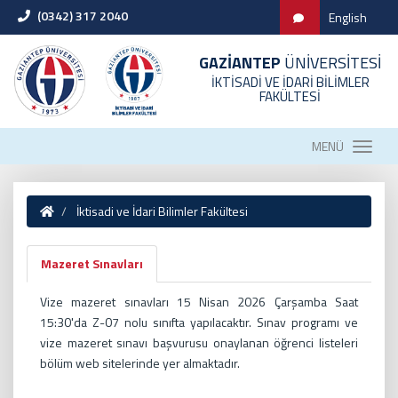
(0342) 317 2040
English
GAZİANTEP
ÜNİVERSİTESİ
İKTİSADİ VE İDARİ BİLİMLER
FAKÜLTESİ
MENÜ
İktisadi ve İdari Bilimler Fakültesi
Mazeret Sınavları
Vize mazeret sınavları 15 Nisan 2026 Çarşamba Saat
15:30'da Z-07 nolu sınıfta yapılacaktır. Sınav programı ve
vize mazeret sınavı başvurusu onaylanan öğrenci listeleri
bölüm web sitelerinde yer almaktadır.