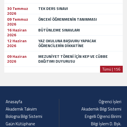
30 Temmuz
TEK DERS SINAVI
2026
09 Temmuz
ÖNCEKİ ÖĞRENMENİN TANINMASI
2026
16 Haziran
BÜTÜNLEME SINAVLARI
2026
12 Haziran
YAZ OKULUNA BAŞVURU YAPACAK
2026
ÖĞRENCİLERİN DİKKATİNE
09 Haziran
MEZUNİYET TÖRENİ İÇİN KEP VE CÜBBE
2026
DAĞITIMI DUYURUSU
Tümü | 156
Anasayfa
Öğrenci İşleri
Akademik Takvim
Akademik Bilgi Sistemi
Bologna Bilgi Sistemi
Engelli Öğrenci Birimi
Gaün Kütüphane
Bilgi İşlem D. Bşk.