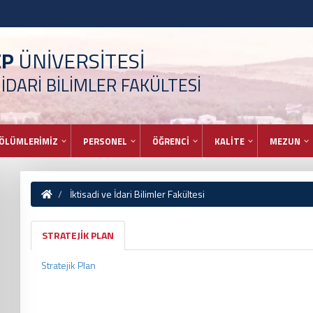
EP
ÜNİVERSİTESİ
 İDARİ BİLİMLER FAKÜLTESİ
ÖLÜMLERİMİZ
PERSONEL
ÖĞRENCİ
KALİTE
MEZUN
İktisadi ve İdari Bilimler Fakültesi
STRATEJİK PLAN
Stratejik Plan