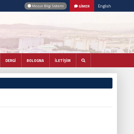
English
Mezun Bilgi Sistemi
GİMER
DERGİ
BOLOGNA
İLETİŞİM