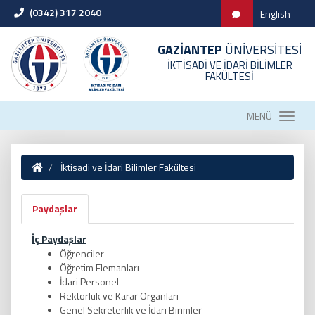
(0342) 317 2040
English
GAZİANTEP
ÜNİVERSİTESİ
İKTİSADİ VE İDARİ BİLİMLER
FAKÜLTESİ
MENÜ
İktisadi ve İdari Bilimler Fakültesi
Paydaşlar
İç Paydaşlar
Öğrenciler
Öğretim Elemanları
İdari Personel
Rektörlük ve Karar Organları
Genel Sekreterlik ve İdari Birimler