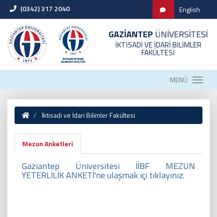
(0342) 317 2040
English
GAZİANTEP
ÜNİVERSİTESİ
İKTİSADİ VE İDARİ BİLİMLER
FAKÜLTESİ
MENÜ
İktisadi ve İdari Bilimler Fakültesi
Mezun Anketleri
Gaziantep Üniversitesi İİBF MEZUN
YETERLİLİK ANKETİ'ne ulaşmak içi tıklayınız.