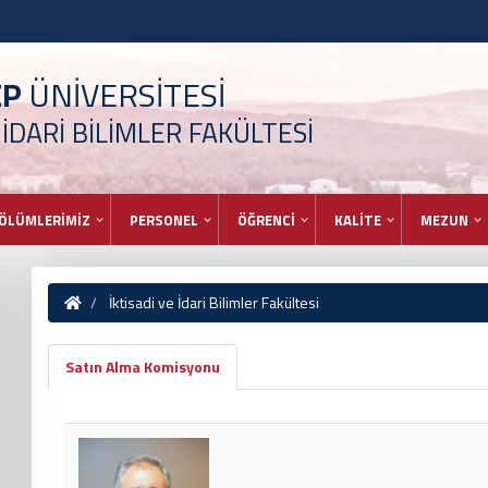
EP
ÜNİVERSİTESİ
 İDARİ BİLİMLER FAKÜLTESİ
ÖLÜMLERİMİZ
PERSONEL
ÖĞRENCİ
KALİTE
MEZUN
İktisadi ve İdari Bilimler Fakültesi
Satın Alma Komisyonu