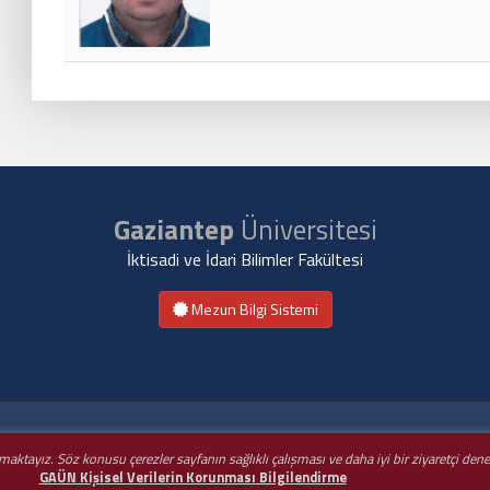
Gaziantep
Üniversitesi
İktisadi ve İdari Bilimler Fakültesi
Mezun Bilgi Sistemi
nmaktayız. Söz konusu çerezler sayfanın sağlıklı çalışması ve daha iyi bir ziyaretçi de
GAÜN Kişisel Verilerin Korunması Bilgilendirme