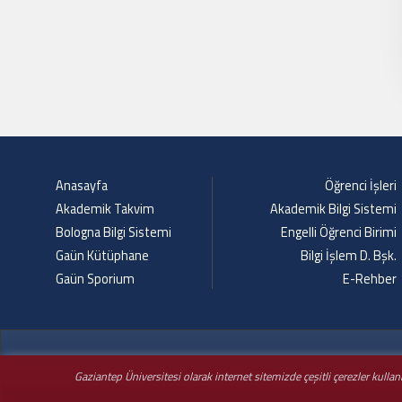
Anasayfa
Öğrenci İşleri
Akademik Takvim
Akademik Bilgi Sistemi
Bologna Bilgi Sistemi
Engelli Öğrenci Birimi
Gaün Kütüphane
Bilgi İşlem D. Bşk.
Gaün Sporium
E-Rehber
Gaziantep Üniversitesi olarak internet sitemizde çeşitli çerezler kulla