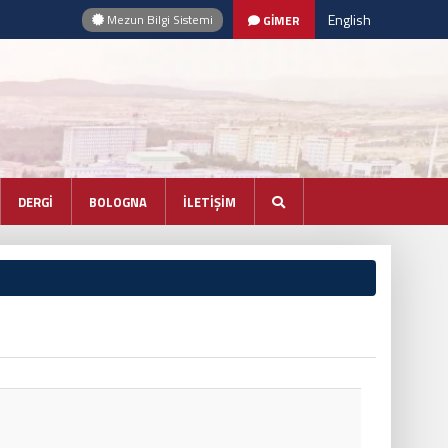
English
Mezun Bilgi Sistemi
GİMER
DERGİ
BOLOGNA
İLETİŞİM