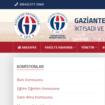
(0342) 317 2040
GAZİANT
İKTİSADİ VE
ANASAYFA
FAKÜLTE HAKKINDA
YÖNETİM
B
KOMİSYONLAR
Burs Komisyonu
Eğitim Öğretim Komisyonu
Satın Alma Komisyonu