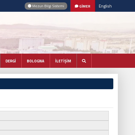
English
Mezun Bilgi Sistemi
GİMER
DERGİ
BOLOGNA
İLETİŞİM