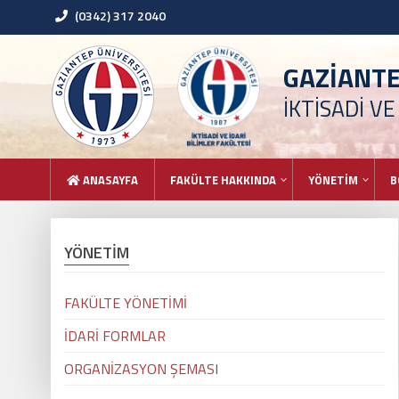
(0342) 317 2040
GAZİANT
İKTİSADİ VE
ANASAYFA
FAKÜLTE HAKKINDA
YÖNETİM
B
YÖNETİM
FAKÜLTE YÖNETİMİ
İDARİ FORMLAR
ORGANİZASYON ŞEMASI