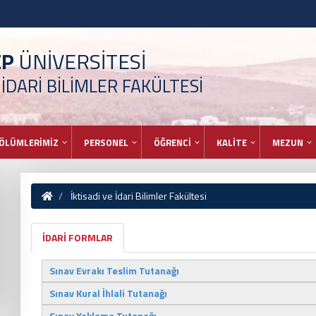
EP
ÜNİVERSİTESİ
 İDARİ BİLİMLER FAKÜLTESİ
ÖLÜMLERİMİZ
PERSONEL
ÖĞRENCİ
KALİTE
MEZUN
İktisadi ve İdari Bilimler Fakültesi
İDARİ FORMLAR
Sınav Evrakı Teslim Tutanağı
Sınav Kural İhlali Tutanağı
Sınav Yoklama Tutanağı